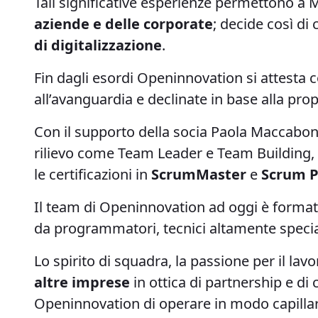
Tali significative esperienze permettono a 
aziende e delle corporate
; decide così di
di digitalizzazione
.
Fin dagli esordi Openinnovation si attesta 
all’avanguardia e declinate in base alla prop
Con il supporto della socia Paola Maccaboni,
rilievo come Team Leader e Team Building, 
le certificazioni in
ScrumMaster
e
Scrum 
Il team di Openinnovation ad oggi è formato
da programmatori, tecnici altamente specia
Lo spirito di squadra, la passione per il l
altre imprese
in ottica di partnership e di
Openinnovation di operare in modo capillare